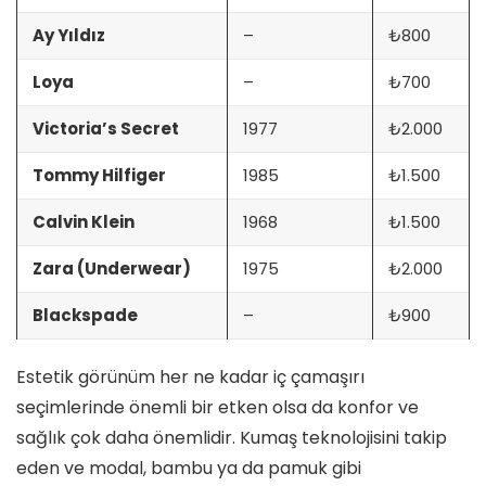
Ay Yıldız
–
₺800
Loya
–
₺700
Victoria’s Secret
1977
₺2.000
Tommy Hilfiger
1985
₺1.500
Calvin Klein
1968
₺1.500
Zara (Underwear)
1975
₺2.000
Blackspade
–
₺900
Estetik görünüm her ne kadar iç çamaşırı
seçimlerinde önemli bir etken olsa da konfor ve
sağlık çok daha önemlidir. Kumaş teknolojisini takip
eden ve modal, bambu ya da pamuk gibi