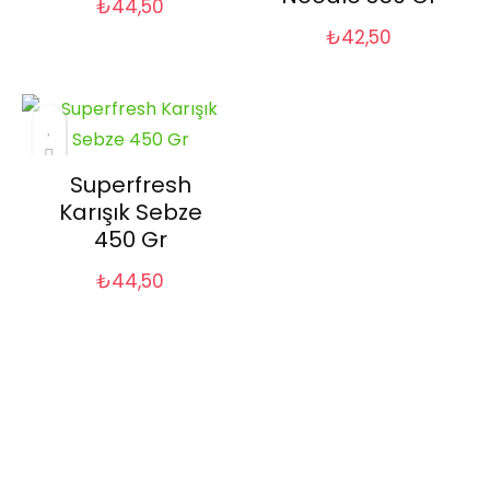
₺
44,50
₺
42,50
Superfresh
Karışık Sebze
450 Gr
₺
44,50