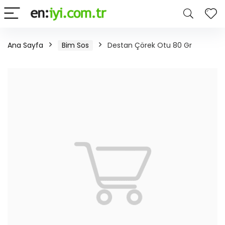
Ana Sayfa
Bim Sos
Destan Çörek Otu 80 Gr