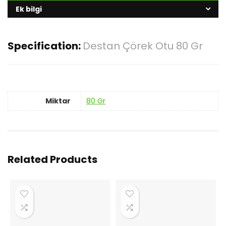
Ek bilgi
Specification:
Destan Çörek Otu 80 Gr
Miktar
80 Gr
Related Products