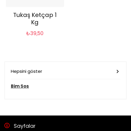
Tukaş Ketçap 1
Kg
₺
39,50
Hepsini göster
Bim Sos
Sayfalar