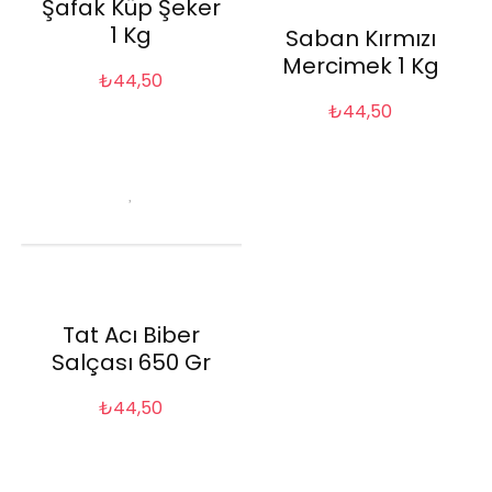
Şafak Küp Şeker
1 Kg
Saban Kırmızı
Mercimek 1 Kg
₺
44,50
₺
44,50
Tat Acı Biber
Salçası 650 Gr
₺
44,50