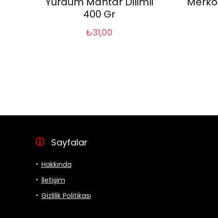
Yurdum Mantar Dilimli
Merko
400 Gr
₺
31,00
Sayfalar
Hakkında
İletişim
Gizlilik Politikası