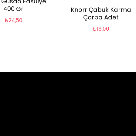
 Gusdo Fasulye
400 Gr
Knorr Çabuk Karma
Çorba Adet
₺
24,50
₺
16,00