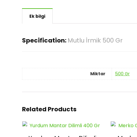
Ek bilgi
Specification:
Mutlu İrmik 500 Gr
Miktar
500 Gr
Related Products