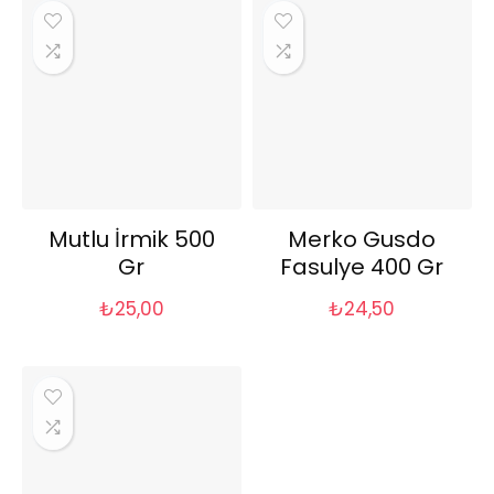
Mutlu İrmik 500
Merko Gusdo
Gr
Fasulye 400 Gr
₺
25,00
₺
24,50