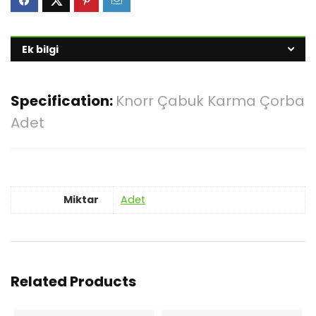
Ek bilgi
Specification:
Knorr Çabuk Karma Çorba
Adet
Miktar
Adet
Related Products