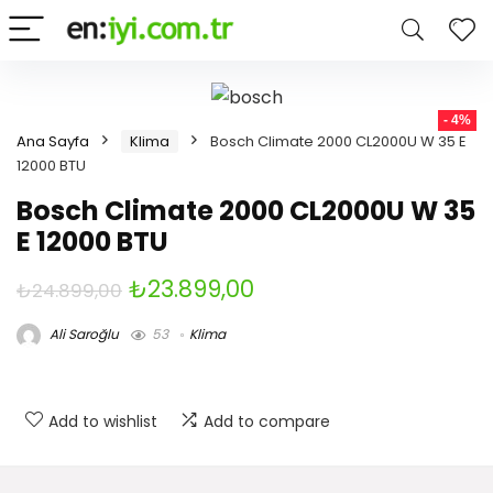
- 4%
Ana Sayfa
Klima
Bosch Climate 2000 CL2000U W 35 E
12000 BTU
Bosch Climate 2000 CL2000U W 35
E 12000 BTU
Orijinal
Şu
₺
23.899,00
₺
24.899,00
fiyat:
andaki
Ali Saroğlu
53
Klima
₺24.899,00.
fiyat:
₺23.899,00.
Add to wishlist
Add to compare