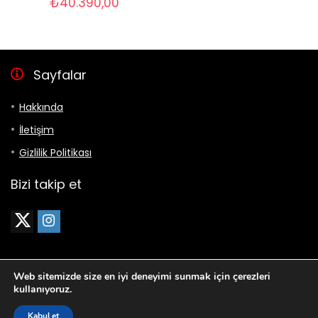
Orijinal
Şu
₺
40.390,00
fiyat:
andaki
₺41.400,00.
fiyat:
₺40.390,00.
Sayfalar
Hakkında
İletişim
Gizlilik Politikası
Bizi takip et
Web sitemizde size en iyi deneyimi sunmak için çerezleri
kullanıyoruz.
Kabul et