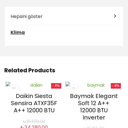
Hepsini göster
Klima
Related Products
- 4%
- 4%
Daikin Siesta
Baymak Elegant
Sensira ATXF35F
Soft 12 A++
A++ 12000 BTU
12000 BTU
Inverter
₺
35.600,00
Orijinal
Şu
₺
34.280,00