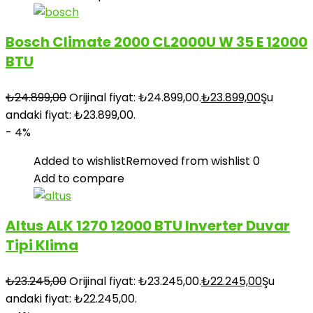
Bosch Climate 2000 CL2000U W 35 E 12000
BTU
₺
24.899,00
Orijinal fiyat: ₺24.899,00.
₺
23.899,00
Şu
andaki fiyat: ₺23.899,00.
- 4%
Added to wishlist
Removed from wishlist
0
Add to compare
Altus ALK 1270 12000 BTU Inverter Duvar
Tipi Klima
₺
23.245,00
Orijinal fiyat: ₺23.245,00.
₺
22.245,00
Şu
andaki fiyat: ₺22.245,00.