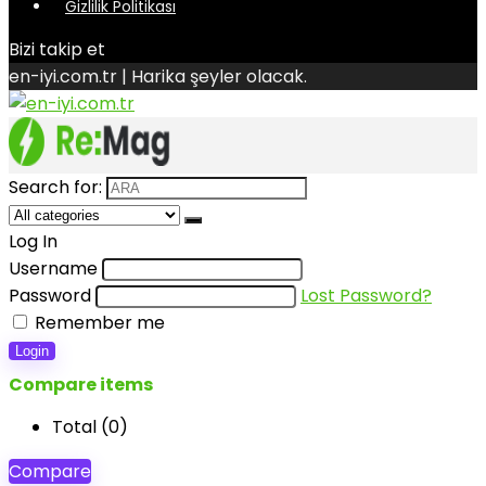
Gizlilik Politikası
Bizi takip et
en-iyi.com.tr | Harika şeyler olacak.
Search for:
Log In
Username
Password
Lost Password?
Remember me
Login
Compare items
Total (
0
)
Compare