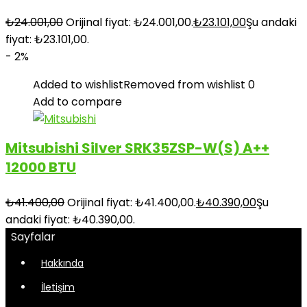
₺
24.001,00
Orijinal fiyat: ₺24.001,00.
₺
23.101,00
Şu andaki
fiyat: ₺23.101,00.
- 2%
Added to wishlist
Removed from wishlist
0
Add to compare
Mitsubishi Silver SRK35ZSP-W(S) A++
12000 BTU
₺
41.400,00
Orijinal fiyat: ₺41.400,00.
₺
40.390,00
Şu
andaki fiyat: ₺40.390,00.
Sayfalar
Hakkında
İletişim