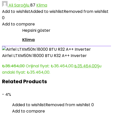
Ali Saroğlu
87
Klima
Add to wishlist
Added to wishlist
Removed from wishlist
0
Add to compare
Hepsini göster
Klima
Airfel LTXM50N 18000 BTU R32 A++ Inverter
₺
36.464,00
Orijinal fiyat: ₺36.464,00.
₺
35.464,00
Şu
andaki fiyat: ₺35.464,00.
Related Products
- 4%
Added to wishlist
Removed from wishlist
0
Add to compare