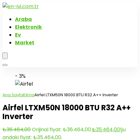
Araba
Elektronik
Ev
Market
- 3%
Ana Sayfa
Klima
Airfel LTXM50N 18000 BTU R32 A++ Inverter
Airfel LTXM50N 18000 BTU R32 A++
Inverter
₺
36.464,00
Orijinal fiyat: ₺36.464,00.
₺
35.464,00
Şu
andaki fiyat: ₺35.464,00.