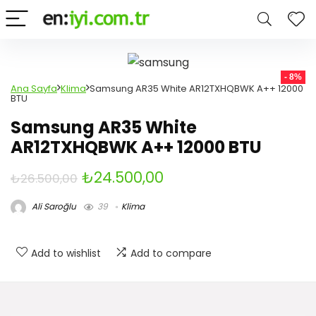
- 8%
Ana Sayfa
Klima
Samsung AR35 White AR12TXHQBWK A++ 12000
BTU
Samsung AR35 White
AR12TXHQBWK A++ 12000 BTU
Orijinal
Şu
₺
24.500,00
₺
26.500,00
fiyat:
andaki
Ali Saroğlu
39
Klima
₺26.500,00.
fiyat:
₺24.500,00.
Add to wishlist
Add to compare