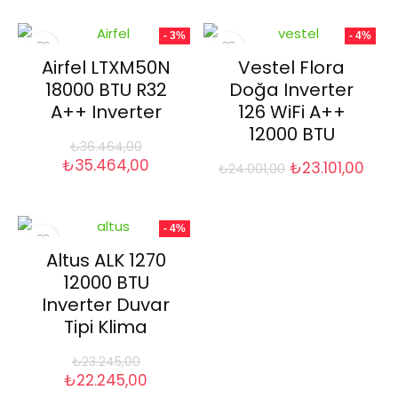
₺41.400,00.
fiyat:
₺35.600,00.
fiyat:
₺40.390,00.
₺34.280
- 3%
- 4%
Airfel LTXM50N
Vestel Flora
18000 BTU R32
Doğa Inverter
A++ Inverter
126 WiFi A++
12000 BTU
₺
36.464,00
Orijinal
Şu
₺
35.464,00
Orijinal
Şu
₺
23.101,00
₺
24.001,00
fiyat:
andaki
fiyat:
and
₺36.464,00.
fiyat:
₺24.001,00.
fiyat
₺35.464,00.
₺23.
- 4%
Altus ALK 1270
12000 BTU
Inverter Duvar
Tipi Klima
₺
23.245,00
Orijinal
Şu
₺
22.245,00
fiyat:
andaki