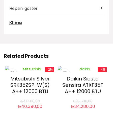
Hepsini göster
Klima
Related Products
- 2%
- 4%
Mitsubishi Silver
Daikin Siesta
SRK35ZSP-W(S)
Sensira ATXF35F
A++ 12000 BTU
A++ 12000 BTU
₺
41.400,00
₺
35.600,00
Orijinal
Şu
Orijinal
Şu
₺
40.390,00
₺
34.280,00
fiyat:
andaki
fiyat:
andaki