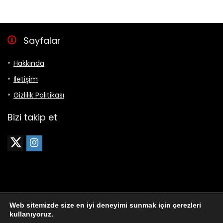
₺23.245,00.
fiyat:
₺22.245,00.
Sayfalar
Hakkında
İletişim
Gizlilik Politikası
Bizi takip et
Web sitemizde size en iyi deneyimi sunmak için çerezleri
en-iyi.com.tr | Harika şeyler olacak.
kullanıyoruz.