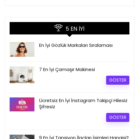
5 EN İYI
En İyi Gözlük Markaları Sıralaması
7 En İyi Çamaşır Makinesi
GÖSTER
Ücretsiz En İyi İnstagram Takipçi Hilesiz
Şifresiz​
GÖSTER
9 En İyi Tansiyon İlaçları İsimleri Hangisi?