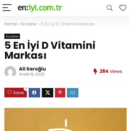
Home
»
Eczane
»
5 En İyi D Vitamini Markası
Eczane
5 En İyi D Vitamini
Markası
Ali Saroğlu
284
Views
Aralık 15, 2025
0
Save