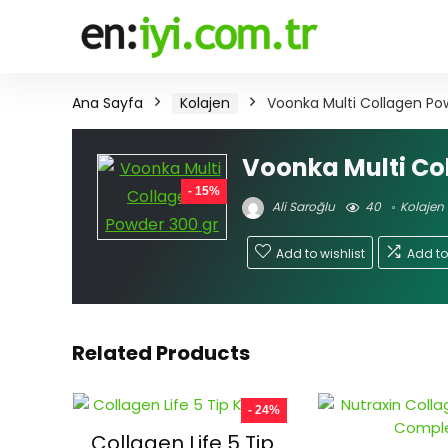
Ana Sayfa
Kolajen
Voonka Multi Collagen Po
Voonka Multi Co
- 15%
Ali Saroğlu
40
Kolajen
Add to wishlist
Add t
Related Products
- 24%
Collagen Life 5 Tip