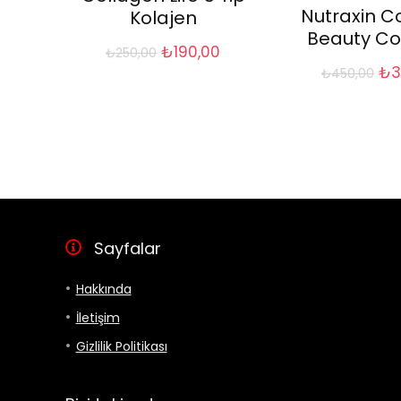
Nutraxin C
Kolajen
Beauty C
Orijinal
Şu
₺
190,00
₺
250,00
fiyat:
andaki
Ori
₺
3
₺
450,00
₺250,00.
fiyat:
fiy
₺190,00.
₺4
Sayfalar
Hakkında
İletişim
Gizlilik Politikası