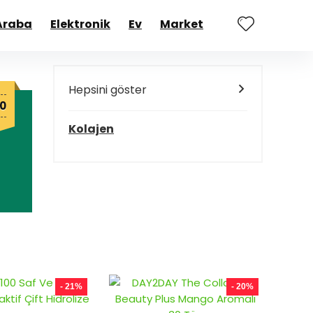
Araba
Elektronik
Ev
Market
Hepsini göster
Şu
0
andaki
0.
fiyat:
Kolajen
₺850,00.
- 21%
- 20%