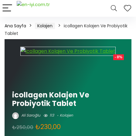
Ana Sayfa
Kolajen
icollagen Kolajen Ve Probiyotik
Tablet
- 8%
icollagen Kolajen Ve
Probiyotik Tablet
Ali Saroğlu
113
Kolajen
Orijinal
Şu
₺
230,00
₺
250,00
fiyat:
andaki