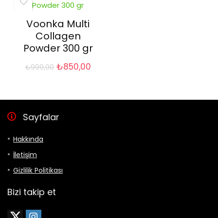
Voonka Multi
Collagen
Powder 300 gr
Orijinal
Şu
₺
850,00
₺
999,00
fiyat:
andaki
₺999,00.
fiyat:
₺850,00.
Sayfalar
Hakkında
İletişim
Gizlilik Politikası
Bizi takip et