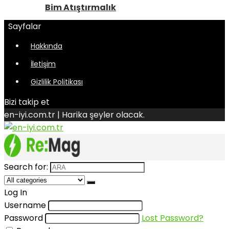
Bim Atıştırmalık
Sayfalar
Hakkında
İletişim
Gizlilik Politikası
Bizi takip et
en-iyi.com.tr | Harika şeyler olacak.
Search for:
Log In
Username
Password
Lost Password?