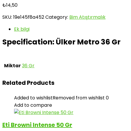
₺
14,50
SKU:
19e145f8a452
Category:
Bim Atıştırmalık
Ek bilgi
Specification:
Ülker Metro 36 Gr
Miktar
36 Gr
Related Products
Added to wishlist
Removed from wishlist
0
Add to compare
Eti Browni Intense 50 Gr