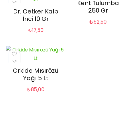
Kent Tulumba
250 Gr
Dr. Oetker Kalp
İnci 10 Gr
₺
52,50
₺
17,50
Orkide Mısırözü
Yağı 5 Lt
₺
85,00