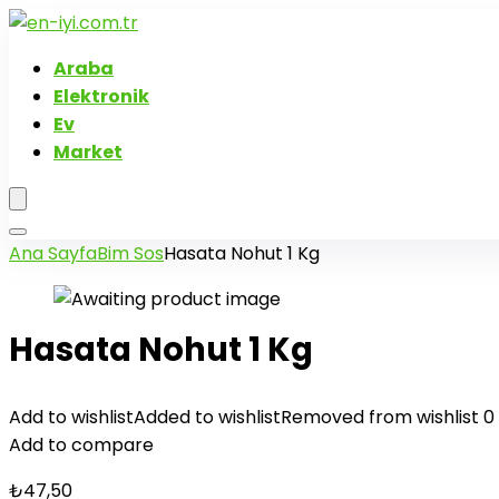
Araba
Elektronik
Ev
Market
Ana Sayfa
Bim Sos
Hasata Nohut 1 Kg
Hasata Nohut 1 Kg
Add to wishlist
Added to wishlist
Removed from wishlist
0
Add to compare
₺
47,50