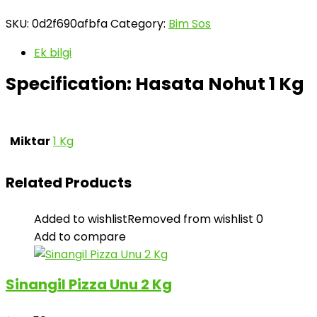
SKU:
0d2f690afbfa
Category:
Bim Sos
Ek bilgi
Specification:
Hasata Nohut 1 Kg
Miktar
1 Kg
Related Products
Added to wishlist
Removed from wishlist
0
Add to compare
Sinangil Pizza Unu 2 Kg