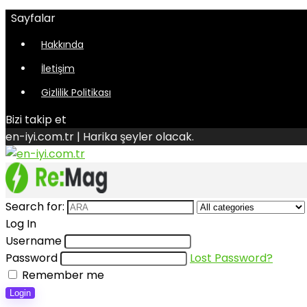
Sayfalar
Hakkında
İletişim
Gizlilik Politikası
Bizi takip et
en-iyi.com.tr | Harika şeyler olacak.
Search for:
Log In
Username
Password
Lost Password?
Remember me
Login