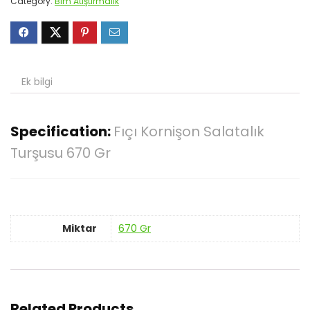
Category:
Bim Atıştırmalık
Ek bilgi
Specification:
Fıçı Kornişon Salatalık
Turşusu 670 Gr
Miktar
670 Gr
Related Products