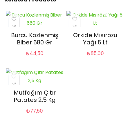
Burcu Közlenmiş
Orkide Mısırözü
Biber 680 Gr
Yağı 5 Lt
₺
44,50
₺
85,00
Mutfağım Çıtır
Patates 2,5 Kg
₺
77,50