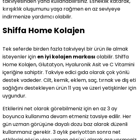
takviyesinden yana kullanabilirsiniz. Esneklik katarak,
kırışıklık oluşumunu yaşa rağmen en az seviyeye
indirmenize yardımcı olabilir.
Shiffa Home Kolajen
Tek seferde birden fazla takviyeyi bir ürün ile almak
isteyenler için
en iyi kolajen markası
olabilir. Shiffa
Home Kolajen, Glutatyon, Hyaluronik Asit ve C Vitamini
içeriğine sahiptir. Takviye edici gıda olarak çok yönlü
destek vadeder. Cilt, kemik, eklem, saç, tırnak ve diş eti
sağlığını destekleyen ürün 11 yaş ve üzeri yetişkinler için
uygundur.
Etkilerini net olarak görebilmeniz için en az 3 ay
boyunca kullanıma devam etmeniz tavsiye edilir. Her
gün uzman görüşüne dayalı dozu baz alarak düzenli
kullanmanız gerekir. 3 aylık periyottan sonra net
etkilerini görüp yine uzman görüşü alarak ara vermeniz