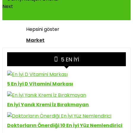
Next
8 Uygun En İyi Yatak
Hepsini göster
Market
5 EN İYI
5 En İyi D Vitamini Markası
En İyi Yanık Kremi İz Bırakmayan
Doktorların Önerdiği 10 En İyi Yüz Nemlendirici