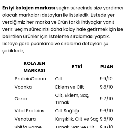
En iyi kolajen markası
seçim sürecinde size yardımcı
olacak markaları detayları ile listeledik. Listede yer
verdiğimiz her marka ve ürün farklı ihtiyaçlar yanıt
verir. Seçim sürecinizi daha kolay hale getirmek için ise
belirtilen ürünler için listeleme sıralaması yaptık.
Listeye göre puanlama ve sıralama detayları şu
şekildedir;
KOLAJEN
ETKİ
PUAN
MARKASI
ProteinOcean
Cilt
9.9/10
Voonka
Eklem ve Cilt
9.8/10
Cilt, Eklem, Saç,
Orzax
9.7/10
Tırnak
Vital Proteins
Cilt Sağlığı
9.6/10
Venatura
Kırışıklık, Cilt ve Saç
9.5/10
Shiffa Home
Tırnak, Saç ve Cilt
9.4/10