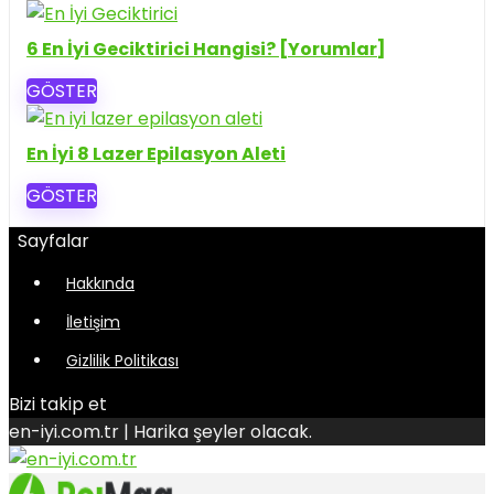
6 En İyi Geciktirici Hangisi? [Yorumlar]
GÖSTER
En İyi 8 Lazer Epilasyon Aleti
GÖSTER
Sayfalar
Hakkında
İletişim
Gizlilik Politikası
Bizi takip et
en-iyi.com.tr | Harika şeyler olacak.