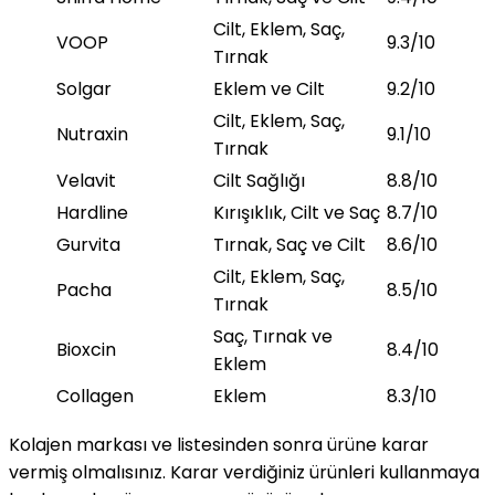
Cilt, Eklem, Saç,
VOOP
9.3/10
Tırnak
Solgar
Eklem ve Cilt
9.2/10
Cilt, Eklem, Saç,
Nutraxin
9.1/10
Tırnak
Velavit
Cilt Sağlığı
8.8/10
Hardline
Kırışıklık, Cilt ve Saç
8.7/10
Gurvita
Tırnak, Saç ve Cilt
8.6/10
Cilt, Eklem, Saç,
Pacha
8.5/10
Tırnak
Saç, Tırnak ve
Bioxcin
8.4/10
Eklem
Collagen
Eklem
8.3/10
Kolajen markası ve listesinden sonra ürüne karar
vermiş olmalısınız. Karar verdiğiniz ürünleri kullanmaya