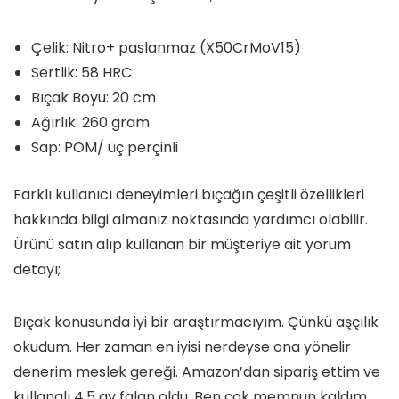
Çelik: Nitro+ paslanmaz (X50CrMoV15)
Sertlik: 58 HRC
Bıçak Boyu: 20 cm
Ağırlık: 260 gram
Sap: POM/ üç perçinli
Farklı kullanıcı deneyimleri bıçağın çeşitli özellikleri
hakkında bilgi almanız noktasında yardımcı olabilir.
Ürünü satın alıp kullanan bir müşteriye ait yorum
detayı;
Bıçak konusunda iyi bir araştırmacıyım. Çünkü aşçılık
okudum. Her zaman en iyisi nerdeyse ona yönelir
denerim meslek gereği. Amazon’dan sipariş ettim ve
kullanalı 4,5 ay falan oldu. Ben çok memnun kaldım.