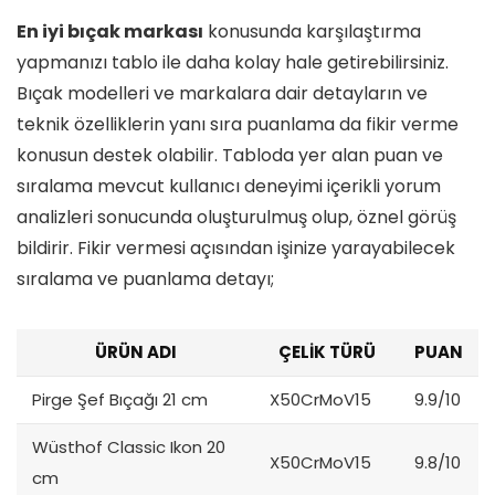
En iyi bıçak markası
konusunda karşılaştırma
yapmanızı tablo ile daha kolay hale getirebilirsiniz.
Bıçak modelleri ve markalara dair detayların ve
teknik özelliklerin yanı sıra puanlama da fikir verme
konusun destek olabilir. Tabloda yer alan puan ve
sıralama mevcut kullanıcı deneyimi içerikli yorum
analizleri sonucunda oluşturulmuş olup, öznel görüş
bildirir. Fikir vermesi açısından işinize yarayabilecek
sıralama ve puanlama detayı;
ÜRÜN ADI
ÇELİK TÜRÜ
PUAN
Pirge Şef Bıçağı 21 cm
X50CrMoV15
9.9/10
Wüsthof Classic Ikon 20
X50CrMoV15
9.8/10
cm