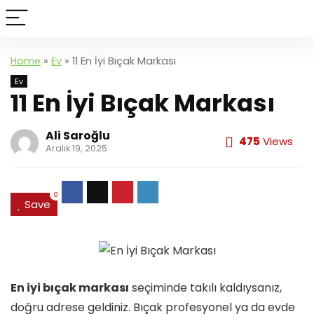
Home
»
Ev
»
11 En İyi Bıçak Markası
Ev
11 En İyi Bıçak Markası
Ali Saroğlu
475
Views
Aralık 19, 2025
0
Save
En iyi bıçak markası
seçiminde takılı kaldıysanız,
doğru adrese geldiniz. Bıçak profesyonel ya da evde