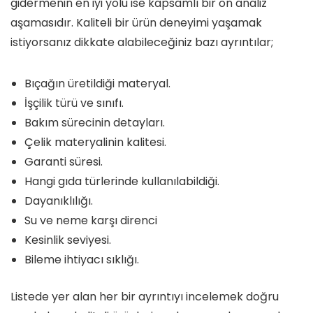
gidermenin en iyi yolu ise kapsamlı bir ön analiz
aşamasıdır. Kaliteli bir ürün deneyimi yaşamak
istiyorsanız dikkate alabileceğiniz bazı ayrıntılar;
Bıçağın üretildiği materyal.
İşçilik türü ve sınıfı.
Bakım sürecinin detayları.
Çelik materyalinin kalitesi.
Garanti süresi.
Hangi gıda türlerinde kullanılabildiği.
Dayanıklılığı.
Su ve neme karşı direnci
Kesinlik seviyesi.
Bileme ihtiyacı sıklığı.
Listede yer alan her bir ayrıntıyı incelemek doğru