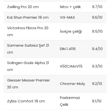
Zwilling Pro 20 cm
Nitro + çelik
9.7/10
Kai Shun Premier 18 cm
VG-MAX
9.6/10
Victorinox Fibrox Pro 20
İsviçre çeliği
9.5/10
cm
Sürmene Sürbisa Şef 21
DIN 1.4116
9.4/10
cm
Solingen Güde Alpha 21
X50CrMoV15
9.3/10
cm
Giesser Messer Premier
Chrome-Moly
9.2/10
20 cm
Paslanmaz
Zyliss Comfort 18 cm
9.1/10
Çelik