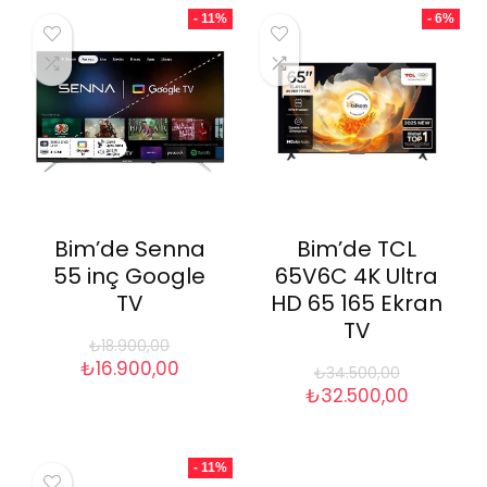
- 11%
- 6%
Bim’de Senna
Bim’de TCL
55 inç Google
65V6C 4K Ultra
TV
HD 65 165 Ekran
TV
₺
18.900,00
Orijinal
Şu
₺
16.900,00
₺
34.500,00
fiyat:
andaki
Orijinal
Şu
₺
32.500,00
₺18.900,00.
fiyat:
fiyat:
andaki
₺16.900,00.
₺34.500,00.
fiyat:
₺32.500,
- 11%