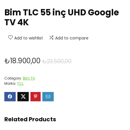
Bim TLC 55 inç UHD Google
TV 4K
Add to wishlist
Add to compare
Orijinal
Şu
₺
18.900,00
₺
23.500,00
fiyat:
andaki
₺23.500,00.
fiyat:
Category:
Bim TV
₺18.900,00.
Marka:
TCL
Related Products