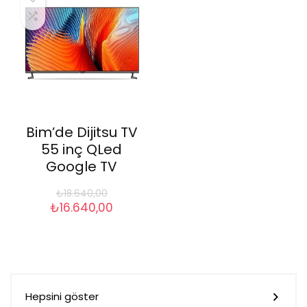
Bim’de Dijitsu TV
55 inç QLed
Google TV
₺
18.640,00
Orijinal
Şu
₺
16.640,00
fiyat:
andaki
₺18.640,00.
fiyat:
₺16.640,00.
Hepsini göster