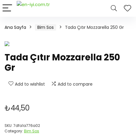
Ana Sayfa
Bim Sos
Tada Çıtır Mozzarella 250 Gr
Tada Çıtır Mozzarella 250
Gr
Add to wishlist
Add to compare
₺
44,50
SKU:
7dfa1a776a02
Category:
Bim Sos