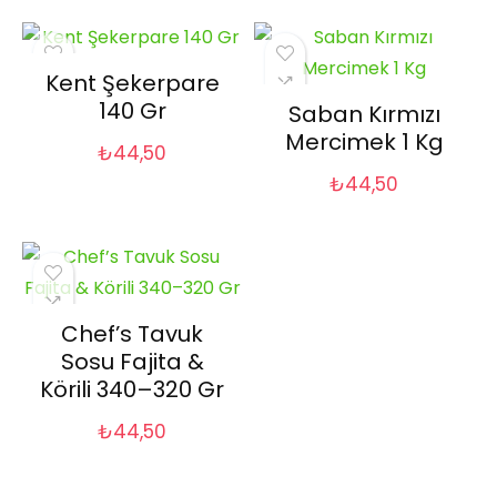
Kent Şekerpare
140 Gr
Saban Kırmızı
Mercimek 1 Kg
₺
44,50
₺
44,50
Chef’s Tavuk
Sosu Fajita &
Körili 340–320 Gr
₺
44,50