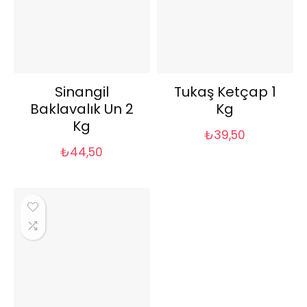
Sinangil
Tukaş Ketçap 1
Baklavalık Un 2
Kg
Kg
₺
39,50
₺
44,50