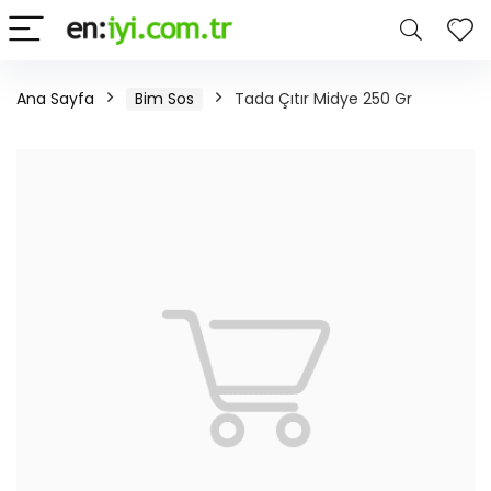
Ana Sayfa
Bim Sos
Tada Çıtır Midye 250 Gr