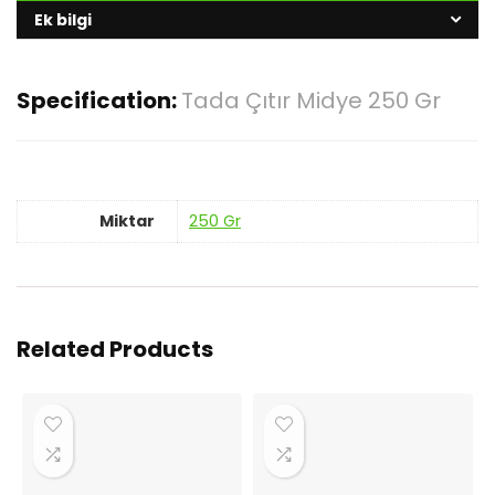
Ek bilgi
Specification:
Tada Çıtır Midye 250 Gr
Miktar
250 Gr
Related Products