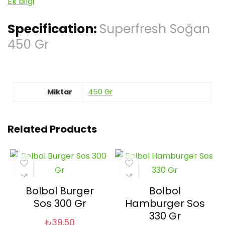
Ek bilgi
Specification:
Superfresh Soğan
450 Gr
Miktar
450 Gr
Related Products
Bolbol Burger
Bolbol
Sos 300 Gr
Hamburger Sos
330 Gr
₺
39,50