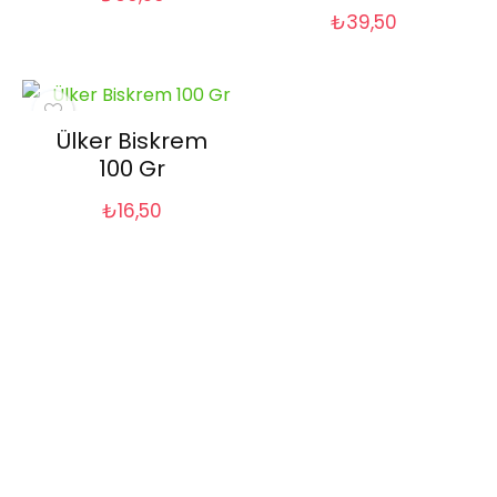
₺
39,50
Ülker Biskrem
100 Gr
₺
16,50