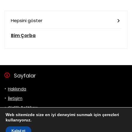
Hepsini göster
Bim Çorba
Sayfalar
Hakkında
İletişim
Gizlilik Politikası
Web sitemizde size en iyi deneyimi sunmak için çerezleri
Bizi takip et
kullanıyoruz.
Kabul et