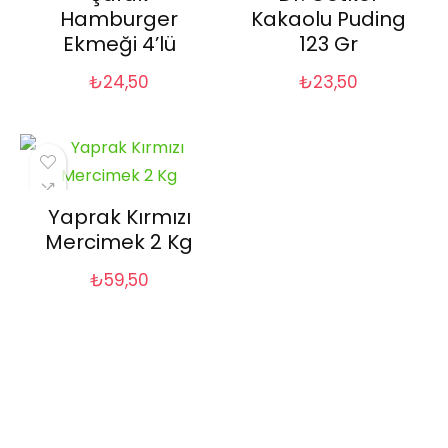
Hamburger
Kakaolu Puding
Ekmeği 4’lü
123 Gr
₺
24,50
₺
23,50
Yaprak Kırmızı
Mercimek 2 Kg
₺
59,50