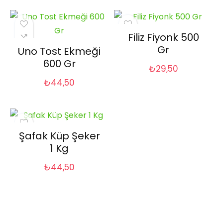
Filiz Fiyonk 500
Gr
Uno Tost Ekmeği
600 Gr
₺
29,50
₺
44,50
Şafak Küp Şeker
1 Kg
₺
44,50