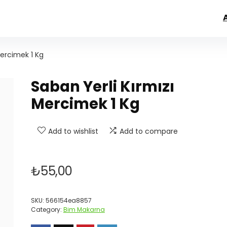
Mercimek 1 Kg
Saban Yerli Kırmızı
Mercimek 1 Kg
Add to wishlist
Add to compare
₺
55,00
SKU:
566154ea8857
Category:
Bim Makarna