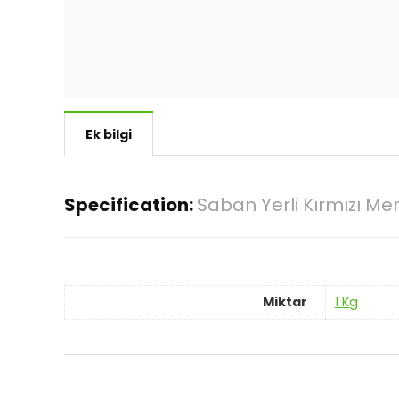
Ek bilgi
Specification:
Saban Yerli Kırmızı Me
Miktar
1 Kg