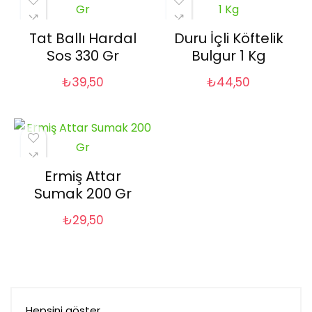
Tat Ballı Hardal
Duru İçli Köftelik
Sos 330 Gr
Bulgur 1 Kg
₺
39,50
₺
44,50
Ermiş Attar
Sumak 200 Gr
₺
29,50
Hepsini göster