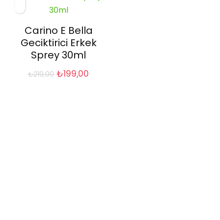
Carino E Bella
Geciktirici Erkek
Sprey 30ml
Orijinal
Şu
₺
199,00
₺
219,00
fiyat:
andaki
₺219,00.
fiyat:
₺199,00.