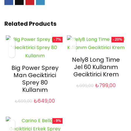
Related Products
- 7%
- 20%
Nely8 Long Time
Jel 60 Kullanım
Big Power Sprey
Geciktirici Krem
Man Geciktirici
Sprey 80
Orijinal
Şu
₺
799,00
₺
999,00
Kullanım
fiyat:
andak
₺999,00.
fiyat:
Orijinal
Şu
₺
649,00
₺
699,00
₺799,
fiyat:
andaki
₺699,00.
fiyat:
₺649,00.
- 9%