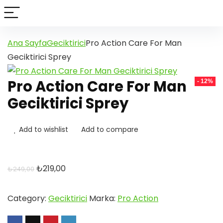
Ana Sayfa
Geciktirici
Pro Action Care For Man
Geciktirici Sprey
Pro Action Care For Man
- 12%
Geciktirici Sprey
Add to wishlist
Add to compare
Orijinal
Şu
₺
219,00
₺
249,00
fiyat:
andaki
₺249,00.
fiyat:
Category:
Geciktirici
Marka:
Pro Action
₺219,00.