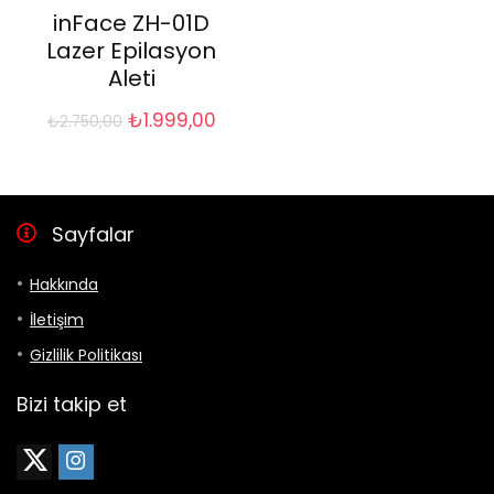
inFace ZH-01D
Lazer Epilasyon
Aleti
Orijinal
Şu
₺
1.999,00
₺
2.750,00
fiyat:
andaki
₺2.750,00.
fiyat:
₺1.999,00.
Sayfalar
Hakkında
İletişim
Gizlilik Politikası
Bizi takip et