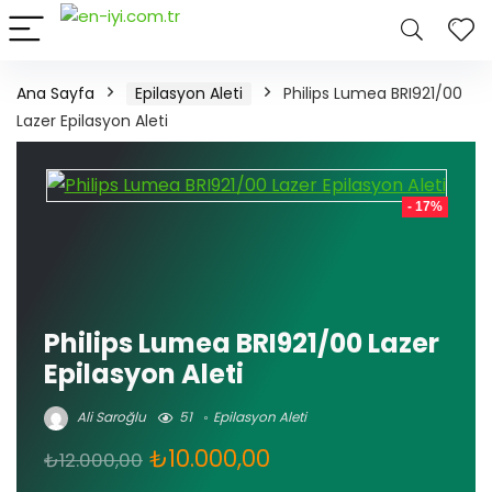
Ana Sayfa
Epilasyon Aleti
Philips Lumea BRI921/00
Lazer Epilasyon Aleti
- 17%
Philips Lumea BRI921/00 Lazer
Epilasyon Aleti
Ali Saroğlu
51
Epilasyon Aleti
Orijinal
Şu
₺
10.000,00
₺
12.000,00
fiyat:
andaki