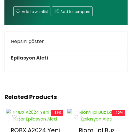
₺12.000,00.
fiyat:
Add to wishlist
Add to compare
₺10.000,00.
Hepsini göster
Epilasyon Aleti
Related Products
- 11%
- 12%
ROBX A2024 Yeni
Riomi Ipl Buz