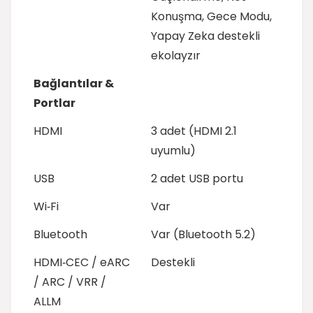
Konuşma, Gece Modu,
Yapay Zeka destekli
ekolayzır
Bağlantılar &
Portlar
HDMI
3 adet (HDMI 2.1
uyumlu)
USB
2 adet USB portu
Wi‑Fi
Var
Bluetooth
Var (Bluetooth 5.2)
HDMI‑CEC / eARC
Destekli
/ ARC / VRR /
ALLM