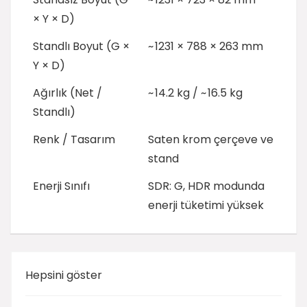
× Y × D)
Standlı Boyut (G ×
~ 1231 × 788 × 263 mm
Y × D)
Ağırlık (Net /
~ 14.2 kg / ~ 16.5 kg
Standlı)
Renk / Tasarım
Saten krom çerçeve ve
stand
Enerji Sınıfı
SDR: G, HDR modunda
enerji tüketimi yüksek
Hepsini göster