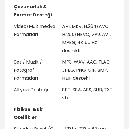
Çözünürlük &
Format Desteği
Video/Multimedya
AVI, MKV, H.264/AVC,
Formatları
H.265/HEVC, VP9, AV1,
MPEG; 4K 60 Hz
destekli
Ses / Müzik /
MP3, WAV, AAC, FLAC;
Fotoğraf
JPEG, PNG, GIF, BMP,
Formatları
HEIF destekli
Altyazı Desteği
SRT, SSA, ASS, SUB, TXT,
vb.
Fiziksel & Ek
Özellikler
Standsız Boyut (G
~ 1231 × 723 × 82 mm