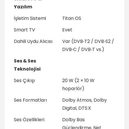
Yazılım
İşletim Sistemi
Titan OS
Smart TV
Evet
Dahili Uydu Alıcısı
Var (DVB‑T2 / DVB‑S2 /
DVB‑C / DVB‑T vs.)
Ses & Ses
Teknolojisi
Ses Çıkışı
20 W (2 × 10 W
hoparlör)
Ses Formatları
Dolby Atmos, Dolby
Digital, DTS:X
Ses Özellikleri
Dolby Bas
Güçlendirme, Net