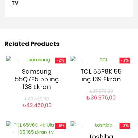
TV
Related Products
- 2%
- 3%
Samsung
TCL 55P8K 55
55Q7F5 55 inç
inç 139 Ekran
138 Ekran
₺
37.976,00
Orijinal
Şu
₺
36.976,00
₺
43.450,00
fiyat:
andaki
Orijinal
Şu
₺
42.450,00
₺37.976,00.
fiyat:
fiyat:
andaki
₺36.976,
₺43.450,00.
fiyat:
₺42.450,00.
- 6%
- 2%
Toshiba