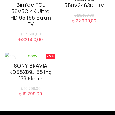
Bim’de TCL
55UV3463DT TV
65V6C 4K Ultra
₺
23.450,00
HD 65 165 Ekran
Orijinal
Şu
₺
22.999,00
TV
fiyat:
andaki
₺23.450,00.
fiyat:
₺
34.500,00
₺22.999,
Orijinal
Şu
₺
32.500,00
fiyat:
andaki
₺34.500,00.
fiyat:
₺32.500,00.
- 5%
SONY BRAVIA
KD55X89J 55 inç
139 Ekran
₺
20.799,00
Orijinal
Şu
₺
19.799,00
fiyat:
andaki
₺20.799,00.
fiyat:
₺19.799,00.