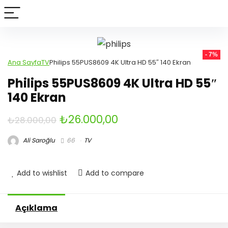
- 7%
Ana Sayfa
TV
Philips 55PUS8609 4K Ultra HD 55″ 140 Ekran
Philips 55PUS8609 4K Ultra HD 55″
140 Ekran
Orijinal
Şu
₺
26.000,00
₺
28.000,00
fiyat:
andaki
Ali Saroğlu
66
TV
₺28.000,00.
fiyat:
₺26.000,00.
Add to wishlist
Add to compare
Açıklama