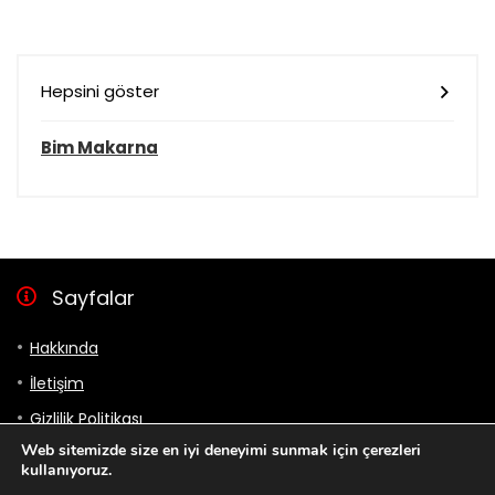
Hepsini göster
Bim Makarna
Sayfalar
Hakkında
İletişim
Gizlilik Politikası
Web sitemizde size en iyi deneyimi sunmak için çerezleri
Bizi takip et
kullanıyoruz.