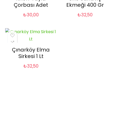
Çorbası Adet
Ekmeği 400 Gr
₺
30,00
₺
32,50
Çınarköy Elma
Sirkesi 1 Lt
₺
32,50