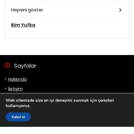
Hepsini göster
Bim Yufka
Sayfalar
Hakkında
İletişim
Gizlilik Politikası
Web sitemizde size en iyi deneyimi sunmak için çerezleri
kullanıyoruz.
Bizi takip et
Kabul et