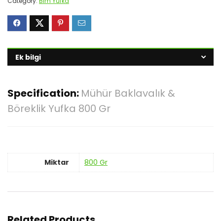
Category:
Bim Yufka
Ek bilgi
Specification:
Mühür Baklavalık &
Böreklik Yufka 800 Gr
Miktar
800 Gr
Related Products