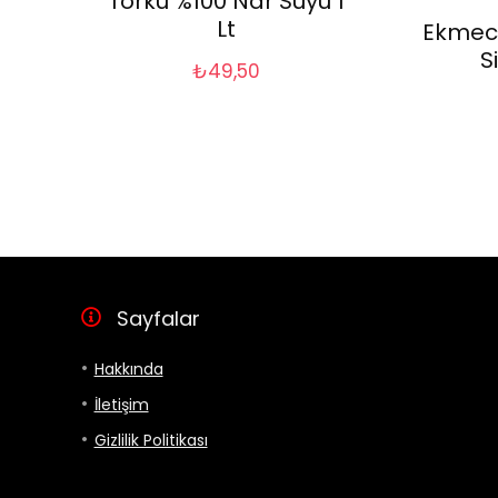
Torku %100 Nar Suyu 1
Lt
Ekmec
S
₺
49,50
Sayfalar
Hakkında
İletişim
Gizlilik Politikası