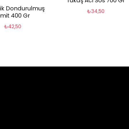
Tukaş Acı Sos 700 Gr
ik Dondurulmuş
₺
34,50
imit 400 Gr
₺
42,50