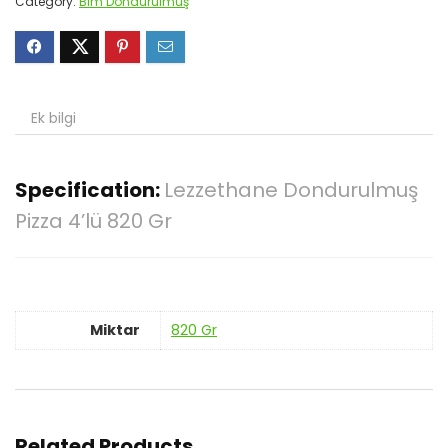
Category:
Bim Dondurulmuş
Ek bilgi
Specification:
Lezzethane Dondurulmuş
Pizza 4’lü 820 Gr
Miktar
820 Gr
Related Products