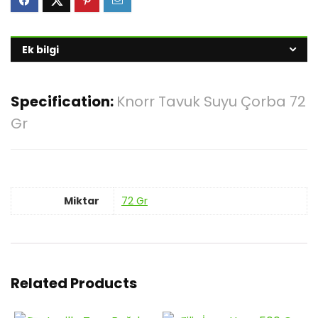
Ek bilgi
Specification:
Knorr Tavuk Suyu Çorba 72
Gr
Miktar
72 Gr
Related Products