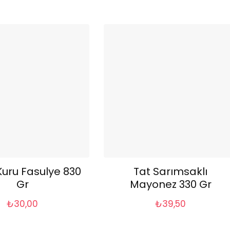
Kuru Fasulye 830
Tat Sarımsaklı
Gr
Mayonez 330 Gr
₺
30,00
₺
39,50