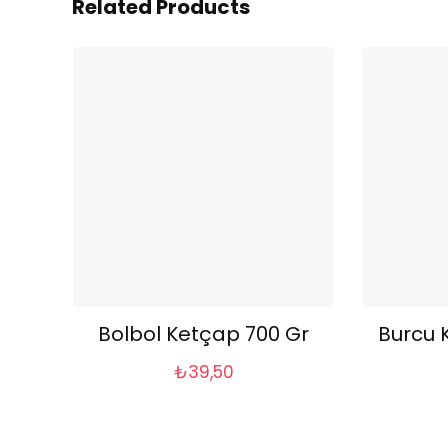
Related Products
Bolbol Ketçap 700 Gr
Burcu 
₺
39,50