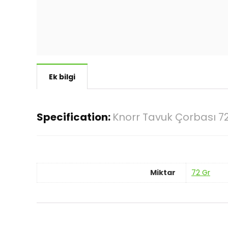
Ek bilgi
Specification:
Knorr Tavuk Çorbası 7
Miktar
72 Gr