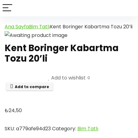
Ana Sayfa
Bim Tatlı
Kent Boringer Kabartma Tozu 20’li
Kent Boringer Kabartma
Tozu 20’li
Add to wishlist
0
Add to compare
₺
24,50
SKU:
a779afe94d23
Category:
Bim Tatlı