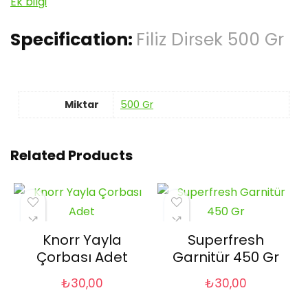
Ek bilgi
Specification:
Filiz Dirsek 500 Gr
Miktar
500 Gr
Related Products
Knorr Yayla
Superfresh
Çorbası Adet
Garnitür 450 Gr
₺
30,00
₺
30,00