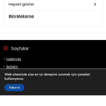
Hepsini göster
Bim Makarna
Sayfalar
Hakkında
İletişim
Gizlilik Politikası
Web sitemizde size en iyi deneyimi sunmak için çerezleri
kullanıyoruz.
Bizi takip et
Kabul et