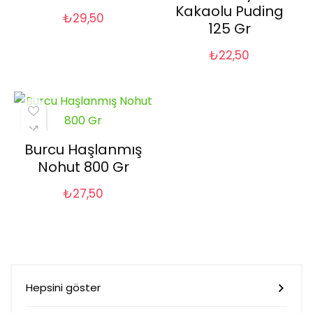
Kakaolu Puding
₺
29,50
125 Gr
₺
22,50
Burcu Haşlanmış
Nohut 800 Gr
₺
27,50
Hepsini göster