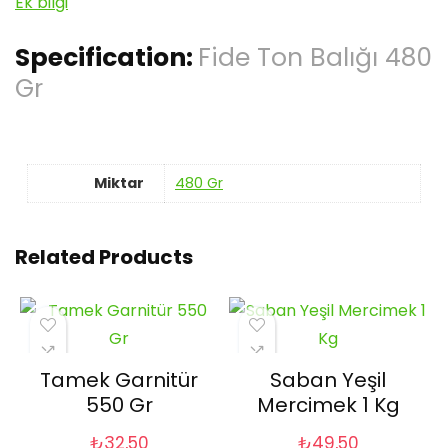
Ek bilgi
Specification:
Fide Ton Balığı 480
Gr
Miktar
480 Gr
Related Products
Tamek Garnitür
Saban Yeşil
550 Gr
Mercimek 1 Kg
₺
32,50
₺
49,50