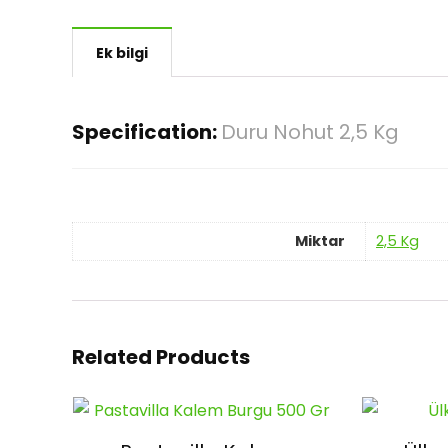
Ek bilgi
Specification:
Duru Nohut 2,5 Kg
Miktar
2,5 Kg
Related Products