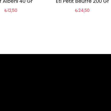
r Albeni 40 Gr
Eti Petit Beurre 200 Gr
₺
12,50
₺
24,50