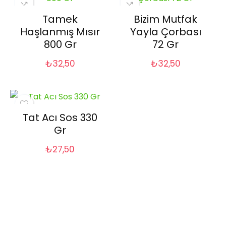
Tamek
Bizim Mutfak
Haşlanmış Mısır
Yayla Çorbası
800 Gr
72 Gr
₺
32,50
₺
32,50
Tat Acı Sos 330
Gr
₺
27,50