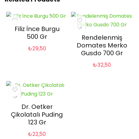
Filiz İnce Burgu
500 Gr
Rendelenmiş
Domates Merko
₺
29,50
Gusdo 700 Gr
₺
32,50
Dr. Oetker
Çikolatalı Puding
123 Gr
₺
22,50