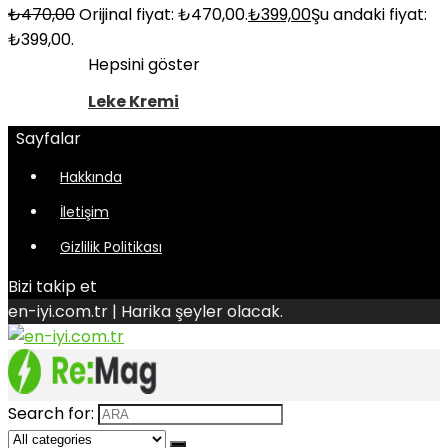
₺
470,00
Orijinal fiyat: ₺470,00.
₺
399,00
Şu andaki fiyat:
₺399,00.
Hepsini göster
Leke Kremi
Sayfalar
Hakkında
İletişim
Gizlilik Politikası
Bizi takip et
en-iyi.com.tr | Harika şeyler olacak.
Search for: