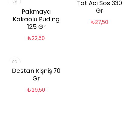
Tat Acı Sos 330
Gr
Pakmaya
Kakaolu Puding
₺
27,50
125 Gr
₺
22,50
Destan Kişniş 70
Gr
₺
29,50