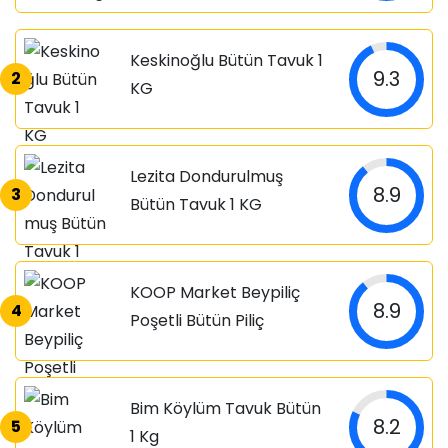
Keskinoğlu Bütün Tavuk 1
9.3
2
KG
Lezita Dondurulmuş
8.9
3
Bütün Tavuk 1 KG
KOOP Market Beypiliç
8.9
4
Poşetli Bütün Piliç
Bim Köylüm Tavuk Bütün
8.2
5
1 Kg