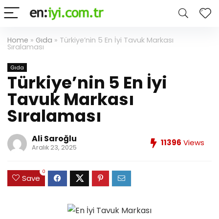
Home
»
Gıda
»
Türkiye’nin 5 En İyi Tavuk Markası
Sıralaması
Gıda
Türkiye’nin 5 En İyi
Tavuk Markası
Sıralaması
Ali Saroğlu
11396
Views
Aralık 23, 2025
0
Save