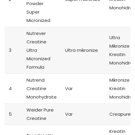
Powder
Monohidrat
Super
Micronized
Nutrever
Ultra
Creatine
Mikronize
3
Ultra
Ultra mikronize
Kreatin
Micronized
Monohidrat
Formula
Nutrend
Mikronize
4
Creatine
Var
Kreatin
Monohydrate
Monohidrat
Weider Pure
5
Var
Creapure
Creatine
Kreatin