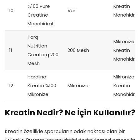
%100 Pure
Kreatin
10
Var
Creatine
Monohidrat
Monohidrat
Torq
Mikronize
Nutrition
11
200 Mesh
Kreatin
Creatorq 200
Monohidrat
Mesh
Hardline
Mikronize
12
Kreatin %100
Mikronize
Kreatin
Mikronize
Monohidrat
Kreatin Nedir? Ne İçin Kullanılır?
Kreatin özellikle sporcuların odak noktası olan bir