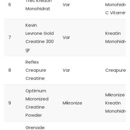
Trec Kreatin
6
Var
Monohidrat
Monohidrat
C Vitamini
Kevin
Levrone Gold
Kreatin
7
Var
Creatine 300
Monohidrat
gr
Reflex
8
Creapure
Var
Creapure
Creatine
Optimum
Mikronize
Micronized
9
Mikronize
Kreatin
Creatine
Monohidrat
Powder
Grenade