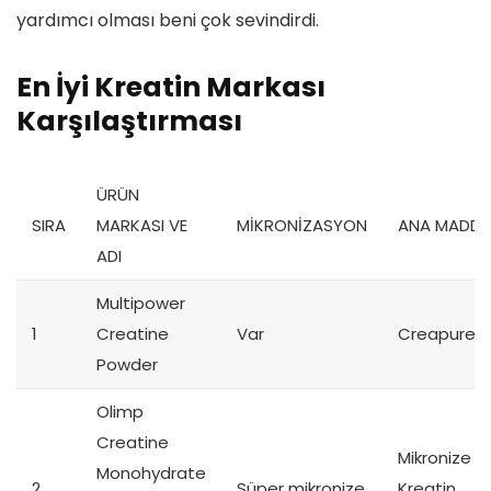
yardımcı olması beni çok sevindirdi.
En İyi Kreatin Markası
Karşılaştırması
ÜRÜN
SIRA
MARKASI VE
MİKRONİZASYON
ANA MADDE
ADI
Multipower
1
Creatine
Var
Creapure
Powder
Olimp
Creatine
Mikronize
Monohydrate
2
Süper mikronize
Kreatin